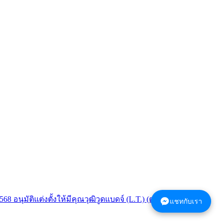
68 อนุมัติแต่งตั้งให้มีคุณวุฒิวูดแบดจ์ (L.T.) (ต.ค.67)
แชทกับเรา