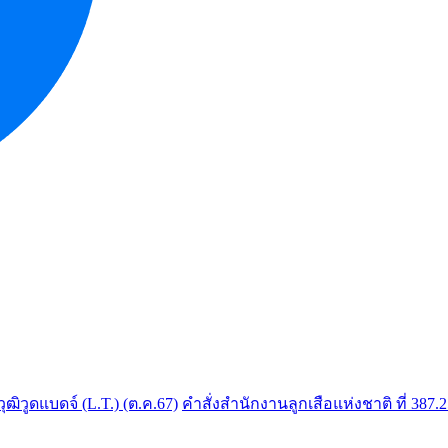
วุฒิวูดแบดจ์ (L.T.) (ต.ค.67)
คำสั่งสำนักงานลูกเสือแห่งชาติ ที่ 387.25