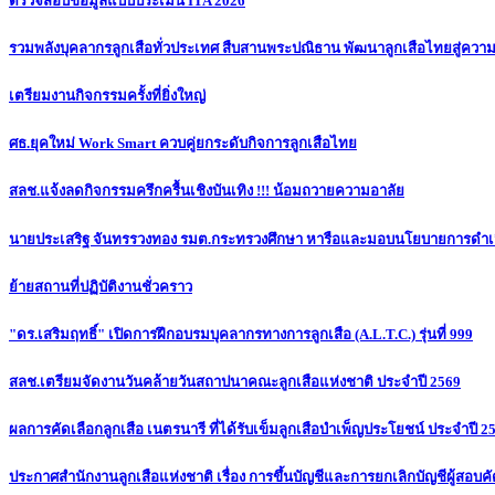
ตรวจสอบข้อมูลแบบประเมิน ITA 2026
รวมพลังบุคลากรลูกเสือทั่วประเทศ สืบสานพระปณิธาน พัฒนาลูกเสือไทยสู่ความย
เตรียมงานกิจกรรมครั้งที่ยิ่งใหญ่
ศธ.ยุคใหม่ Work Smart ควบคู่ยกระดับกิจการลูกเสือไทย
สลช.แจ้งลดกิจกรรมครึกครื้นเชิงบันเทิง !!! น้อมถวายความอาลัย
นายประเสริฐ จันทรรวงทอง รมต.กระทรวงศึกษา หารือและมอบนโยบายการดำเน
ย้ายสถานที่ปฏิบัติงานชั่วคราว
"ดร.เสริมฤทธิ์" เปิดการฝึกอบรมบุคลากรทางการลูกเสือ (A.L.T.C.) รุ่นที่ 999
สลช.เตรียมจัดงานวันคล้ายวันสถาปนาคณะลูกเสือแห่งชาติ ประจำปี 2569
ผลการคัดเลือกลูกเสือ เนตรนารี ที่ได้รับเข็มลูกเสือบำเพ็ญประโยชน์ ประจำปี 2
ประกาศสำนักงานลูกเสือแห่งชาติ เรื่อง การขึ้นบัญชีและการยกเลิกบัญชีผู้สอบคั