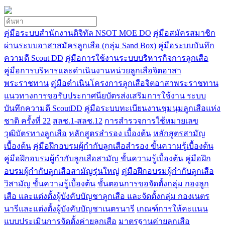
คู่มือระบบสำนักงานดิจิทัล NSOT MOE DO
คู่มือสมัครสมาชิก
ผ่านระบบอาสาสมัครลูกเสือ (กลุ่ม Sand Box)
คู่มือระบบบันทึก
ความดี Scout DD
คู่มือการใช้งานระบบบริหารกิจการลูกเสือ
คู่มือการบริหารและดำเนินงานหน่วยลูกเสือจิตอาสา
พระราชทาน
คู่มือดำเนินโครงการลูกเสือจิตอาสาพระราชทาน
แนวทางการขอรับประกาศนียบัตรส่งเสริมการใช้งาน ระบบ
บันทึกความดี ScoutDD
คู่มือระบบทะเบียนงานชุมนุมลูกเสือแห่ง
ชาติ ครั้งที่ 22
สลช.1-สลช.12
การสำรวจการใช้หมายเลข
วุฒิบัตรทางลูกเสือ
หลักสูตรสำรอง เบื้องต้น
หลักสูตรสามัญ
เบื้องต้น
คู่มือฝึกอบรมผู้กำกับลูกเสือสำรอง ขั้นความรู้เบื้องต้น
คู่มือฝึกอบรมผู้กำกับลูกเสือสามัญ ขั้นความรู้เบื้องต้น
คู่มือฝึก
อบรมผู้กำกับลูกเสือสามัญรุ่นใหญ่
คู่มือฝึกอบรมผู้กำกับลูกเสือ
วิสามัญ ขั้นความรู้เบื้องต้น
ขั้นตอนการขอจัดตั้งกลุ่ม กองลูก
เสือ และแต่งตั้งผู้บังคับบัญชาลูกเสือ และจัดตั้งกลุ่ม กองเนตร
นารีและแต่งตั้งผู้บังคับบัญชาเนตรนารี
เกณฑ์การให้คะแนน
แบบประเมินการจัดตั้งค่ายลูกเสือ
มาตรฐานค่ายลูกเสือ