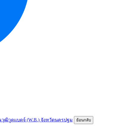
คุณวุฒิวูดแบดจ์ (W.B.) จังหวัดนครปฐม