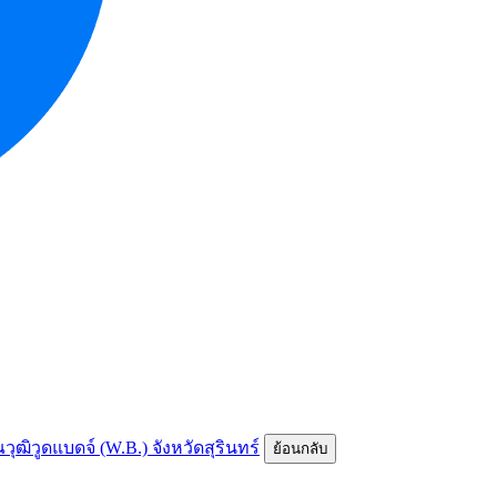
ณวุฒิวูดแบดจ์ (W.B.) จังหวัดสุรินทร์